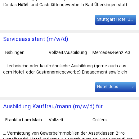
für das
Hotel
- und Gaststättengewerbe in Bad Überkingen statt.
Aufgaben Du lernst die …
Stuttgart
Vollzeit | DEKRA e.V.
Stuttgart
|
DE51042914-01 Ausbildungsbeginn: September 2025 | Der …
Stuttgart Hotel Jobs
Serviceassistent (m/w/d)
Böblingen
Vollzeit/Ausbildung
Mercedes-Benz AG
… technische oder kaufmännische Ausbildung (gerne auch aus
dem
Hotel
- oder Gastronomiegewerbe) Engagement sowie ein
souveränes und … direkt auf diese Ausschreibung. Bei Fragen
kannst Du Dich unter sbv-nl-
stuttgart
@mercedes-benz.com zudem
Hotel Jobs
an die Schwerbehindertenvertretung des Standorts …
Ausbildung Kauffrau/mann (m/w/d) für
Büromanagement
Frankfurt am Main
Vollzeit
Colliers
International EMEA
… Vermietung von Gewerbeimmobilien der Assetklassen Büro,