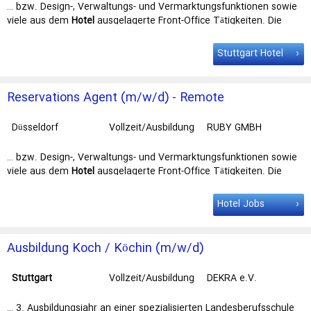
… bzw. Design-, Verwaltungs- und Vermarktungsfunktionen sowie
viele aus dem
Hotel
ausgelagerte Front-Office Tätigkeiten. Die
zentrale Reservations Abteilung … oder arbeite in einem unserer
Workspaces in Hamburg, Düsseldorf &
Stuttgart
. Dort bist du
Stuttgart Hotel
mitten im Ruby-Team: Tauscht euch aus bei Kaffee, … People &
Culture Team Any questions about our pitch? Then contact us at
jobs
@ruby-hotels.com or +49 89 125 095 220. Your Ruby
Reservations Agent (m/w/d) - Remote
Recruitment Team …
Düsseldorf
Vollzeit/Ausbildung
RUBY GMBH
… bzw. Design-, Verwaltungs- und Vermarktungsfunktionen sowie
viele aus dem
Hotel
ausgelagerte Front-Office Tätigkeiten. Die
zentrale Reservations Abteilung … oder arbeite in einem unserer
Workspaces in Hamburg, Düsseldorf &
Stuttgart
. Dort bist du
Hotel Jobs
mitten im Ruby-Team: Tauscht euch aus bei Kaffee, … People &
Culture Team Any questions about our pitch? Then contact us at
jobs
@ruby-hotels.com or +49 89 125 095 220. Your Ruby
Ausbildung Koch / Köchin (m/w/d)
Recruitment Team …
Stuttgart
Vollzeit/Ausbildung
DEKRA e.V.
Stuttgart
… 3. Ausbildungsjahr an einer spezialisierten Landesberufsschule