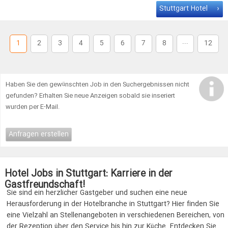
Lebensmitteleinzelhandel in der Region
Stuttgart
und nimmst
Stuttgart Hotel
gelegentlich an Fachmessen teil Die Kontrolle unserer …
...
1
2
3
4
5
6
7
8
12
Haben Sie den gewünschten Job in den Suchergebnissen nicht
gefunden? Erhalten Sie neue Anzeigen sobald sie inseriert
wurden per E-Mail.
Anfragen erstellen
Hotel Jobs in Stuttgart: Karriere in der
Gastfreundschaft!
Sie sind ein herzlicher Gastgeber und suchen eine neue
Herausforderung in der Hotelbranche in Stuttgart? Hier finden Sie
eine Vielzahl an Stellenangeboten in verschiedenen Bereichen, von
der Rezeption über den Service bis hin zur Küche. Entdecken Sie