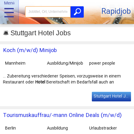
Menü
☰
Rapidjob
🛎️ Stuttgart Hotel Jobs
Koch (m/w/d) Minijob
Mannheim
Ausbildung/Minijob
power people
GmbH
… Zubereitung verschiedener Speisen, vorzugsweise in einem
Restaurant oder
Hotel
Bereitschaft im Bedarfsfall auch an
Wochenenden/Feiertagen und in den … Mit Niederlassungen in
Berlin, Frankfurt, Hamburg, Hannover, Mannheim und
Stuttgart
ist
Stuttgart Hotel Jobs
die power people GmbH bundesweit vertreten. Wir freuen uns auf
deine …
Tourismuskauffrau/-mann Online Deals (m/w/d)
Berlin
Ausbildung
Urlaubstracker