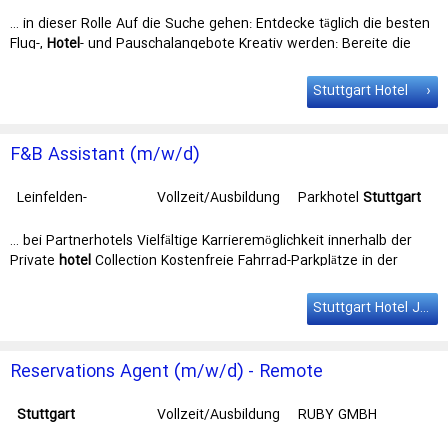
… in dieser Rolle Auf die Suche gehen: Entdecke täglich die besten
Flug-,
Hotel
- und Pauschalangebote Kreativ werden: Bereite die
Deals redaktionell auf … sowohl Online- als auch Offline-Formate,
um unsere Teams in Berlin und
Stuttgart
zu vernetzen. 30 Tage
Stuttgart Hotel
World Office: Nutze jedes Jahr 30 Tage World Office, …
F&B Assistant (m/w/d)
Leinfelden-
Vollzeit/Ausbildung
Parkhotel
Stuttgart
Echterdingen
Messe-Airport
GmbH & Co.KG
… bei Partnerhotels Vielfältige Karrieremöglichkeit innerhalb der
Private
hotel
Collection Kostenfreie Fahrrad-Parkplätze in der
Tiefgarage Lage an der … deine Bewerbung! Sende uns deine
Unterlagen gerne per E-Mail. Parkhotel
Stuttgart
Messe-
Stuttgart Hotel Jobs
AirportFilderbahnstraße 270771Leinfelden-Echterdingen Frau
Marina …
Reservations Agent (m/w/d) - Remote
Stuttgart
Vollzeit/Ausbildung
RUBY GMBH