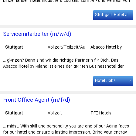
Einzelhandel,
Hotel
, Industrie & Logistik, zum An- und Verkauf von
Grundstücken, zum An- und … Düsseldorf, Frankfurt, Hamburg, Köln,
Leipzig, München, Nürnberg und
Stuttgart
vertreten. Das
Stuttgart Hotel Jobs
Dienstleistungsangebot umfasst die Beratung zu An- und …
Servicemitarbeiter (m/w/d)
Stuttgart
Vollzeit/Teilzeit/Au
Abacco
Hotel
by
sbildung
Rilano
… glänzen? Dann sind wir die richtige Partnerin für Dich. Das
Abacco
Hotel
by Rilano ist eines der größten Businesshotel der
Region Stuttgart mit 13 … Das Abacco Hotel by Rilano ist eines der
größten Businesshotel der Region
Stuttgart
mit 13
Hotel Jobs
Veranstaltungsräumen, 213 Zimmern, Pool, Sauna und Solarium. …
offen und wollen Dir Deinen individuellen Vorteil ermöglichen.
Kontakt
jobs
@gsh-hotels.com T: +49 89 5880 558 394 Gorgeous
Front Office Agent (m/f/d)
Smiling Hotels …
Stuttgart
Vollzeit
TFE Hotels
… midst. With skill and personality you are one of our Adina faces
for our
hotel
and ensure a lasting impression. Bring your energy