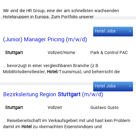
Services GmbH
Wir sind die HR Group, eine der am schnellsten wachsenden
Hotelgruppen in Europa. Zum Portfolio unserer
eigentümergeführten … Mercure im Portfolio. Dein Dienstsitz: such
ihn Dir aus. Ob Frankfurt,
Stuttgart
, München, Hamburg oder Berlin.
Hotel Jobs
Dank hybrider Arbeitsweise kannst Du den …
(Junior) Manager Pricing (m/w/d)
Stuttgart
Vollzeit/Home
Park & Control PAC
Office
GmbH
… bevorzugt in einer vergleichbaren Branche (z.B.
Mobilitätsdienstleister,
Hotel
/Tourismus), und beherrscht die
relevanten Systeme und Tools eine … ORT:
Stuttgart
Sofort
Vollzeit
Stuttgart
oder remote Pricing / Operation / Marketing …
Hotel Jobs
Bezirksleitung Region
Stuttgart
(m/w/d)
Stuttgart
Vollzeit
Gustavo Gusto
GmbH & Co. KG
… Reisebereitschaft im Verkaufsgebiet mit und hast kein Problem
damit im
Hotel
zu übernachten Eigenständiges und
verantwortungsvolles Arbeiten, … Deine Aufgaben Du besuchst den