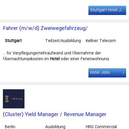
into our team and put a … and cultural offerings as part of the
European Quarter, the Adina Hotel
Stuttgart
offers the perfect
Stuttgart Hotel Jobs
starting point for both business and leisure travellers. …
Fahrer (m/w/d) Zweiwegefahrzeug/
Triebfahrzeugführer
Stuttgart
Teilzeit/Ausbildung
Kellner Telecom
GmbH
… für Verpflegungsmehraufwand und Übernahme der
Übernachtungskosten im
Hotel
oder einer Ferienwohnung
Ganzjährige Beschäftigung ohne saisonale … Kellner Telecom
GmbH Jobportal
Stuttgart
(Korntal-Münchingen) Berufserfahrung
Hotel Jobs
Technische Berufe (Sonstige) Wir …
(Cluster) Yield Manager / Revenue Manager
(m/w/d)
Berlin
Ausbildung
HRG Commercial