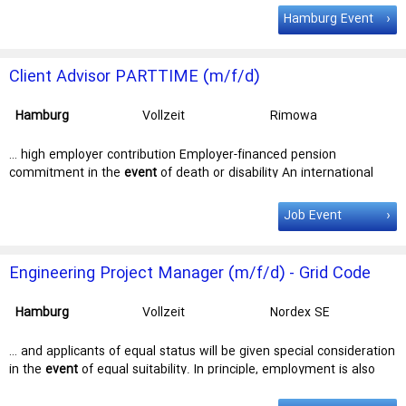
Beim Strohhause 34 20097
hamburg
Gern kannst Du auch
Hamburg Event
nachfolgendes Kontaktformular verwenden. Du hast noch …
Client Advisor PARTTIME (m/f/d)
Hamburg
Vollzeit
Rimowa
… high employer contribution Employer-financed pension
commitment in the
event
of death or disability An international
and exciting environment within … the most meaningful journeys
last a lifetime. Join us to begin yours.
Job
responsibilities Your
Job Event
mission Outgoing, customer-focused, and an intuitive …
Engineering Project Manager (m/f/d) - Grid Code
Development
Hamburg
Vollzeit
Nordex SE
… and applicants of equal status will be given special consideration
in the
event
of equal suitability. In principle, employment is also
possible on a … Manager (m/f/d) - Grid Code Development