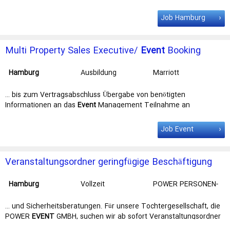
Küche Das wünschen wir uns von … Information Job
Number25108257 Job CategoryEvent Management LocationMH
Job Hamburg
Hamburg
Cluster, ABC Strasse 52,
Hamburg
,
Hamburg
, Germany,
20354 ScheduleFull … Additional Information
Job
Number25108257
Job
CategoryEvent Management LocationMH
Multi Property Sales Executive/
Event
Booking
Hamburg Cluster, …
Center (all genders)
Hamburg
Ausbildung
Marriott
International, Inc
… bis zum Vertragsabschluss Übergabe von benötigten
Informationen an das
Event
Management Teilnahme an
Kundenveranstaltungen Erreichen der gesteckten … Information
Job Number25114579 Job CategorySales & Marketing LocationMH
Job Event
Hamburg
Cluster, ABC Strasse 52,
Hamburg
,
Hamburg
, Germany,
20354 ScheduleFull … Additional Information
Job
Number25114579
Job
CategorySales & Marketing LocationMH
Veranstaltungsordner geringfügige Beschäftigung
Hamburg Cluster, …
(m/w/d)
Hamburg
Vollzeit
POWER PERSONEN-
OBJEKT-
WERKSCHUTZ
… und Sicherheitsberatungen. Für unsere Tochtergesellschaft, die
POWER
EVENT
GMBH, suchen wir ab sofort Veranstaltungsordner
im Volksparkstadion … oder schriftlich an POWER EVENT GMBH