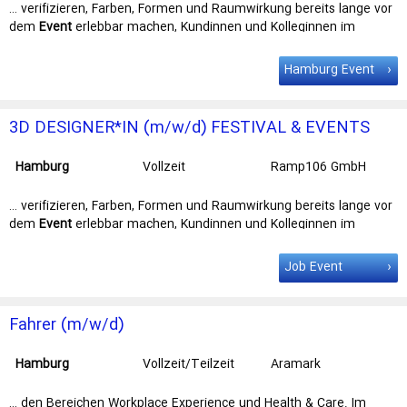
… verifizieren, Farben, Formen und Raumwirkung bereits lange vor
dem
Event
erlebbar machen, Kundinnen und Kolleginnen im
Vorfeld begeistern – das ist … Themenfeldern Flexibles hybrides
Arbeiten - mit einer Homebase im Raum
Hamburg
und mindestens
Hamburg Event
50%iger Office-Präsenz Kontakt Wenn du zukünftig morgens …
praxisnahe Leitfäden zu den wichtigsten Online Marketing Kanälen.
Das OMR jobs & HR Team kümmert sich um alle Aktivitäten rund
3D DESIGNER*IN (m/w/d) FESTIVAL & EVENTS
um die Themen Recruiting …
Hamburg
Vollzeit
Ramp106 GmbH
… verifizieren, Farben, Formen und Raumwirkung bereits lange vor
dem
Event
erlebbar machen, Kundinnen und Kolleginnen im
Vorfeld begeistern – das ist … Themenfeldern Flexibles hybrides
Arbeiten - mit einer Homebase im Raum
Hamburg
und mindestens
Job Event
50%iger Office-Präsenz Kontakt Wenn du zukünftig morgens …
praxisnahe Leitfäden zu den wichtigsten Online Marketing Kanälen.
Das OMR jobs & HR Team kümmert sich um alle Aktivitäten rund
Fahrer (m/w/d)
um die Themen Recruiting …
Hamburg
Vollzeit/Teilzeit
Aramark
… den Bereichen Workplace Experience und Health & Care. Im