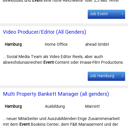
Bewegtbild und
Event
eine hohe Reichweite: über 2,5 Mio. Hörer
pro Tag, über 700.000 Fans über … im Saarland, in Nordrhein-
Westfalen, in Hessen, in Niedersachsen, in
Hamburg
, in Bremen
Job Event
sowie in Berlin und Brandenburg. Du liebst es, Menschen mit …
freuen kannst: Wir geben Dir die Chance zu intensiven Coachings
on the
Job
und Weiterbildungen Du arbeitest mit dem besten
Video Producer/Editor (All Genders)
Radioteam im Südwesten …
Hamburg
Home Office
ahead GmbH
… Social Media Team als Video Editor Reels, aber auch
abwechslungsreichen
Event
-Content oder Image-Film Productions.
DEINE AUFGABEN Videoerstellung: … Hast du schon probiert? Unser
Büro: Unser Büro liegt mitten im Herzen von
Hamburg
! Wir bieten
Job Hamburg
dir die Möglichkeit für Home Office (2 Tage pro Woche) und …
Multi Property Bankett Manager (all genders)
Hamburg
Ausbildung
Marriott
International, Inc
… neuer Mitarbeiter und Auszubildenden Enge Zusammenarbeit
mit dem
Event
Booking Center, dem F&B Management und der