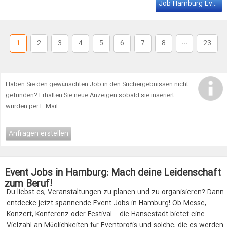
REQUISITION ID: 9342 LOCATION:
Hamburg
, DE, 22419
Job Hamburg Event
DEPARTMENT: Engineering We are looking for a skilled Project …
...
1
2
3
4
5
6
7
8
23
Haben Sie den gewünschten Job in den Suchergebnissen nicht
gefunden? Erhalten Sie neue Anzeigen sobald sie inseriert
wurden per E-Mail.
Anfragen erstellen
Event Jobs in Hamburg: Mach deine Leidenschaft
zum Beruf!
Du liebst es, Veranstaltungen zu planen und zu organisieren? Dann
entdecke jetzt spannende Event Jobs in Hamburg! Ob Messe,
Konzert, Konferenz oder Festival – die Hansestadt bietet eine
Vielzahl an Möglichkeiten für Eventprofis und solche, die es werden