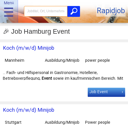
Menü
☰
Rapidjob
🎉 Job Hamburg Event
Koch (m/w/d) Minijob
Mannheim
Ausbildung/Minijob
power people
GmbH
… Fach- und Hilfspersonal in Gastronomie, Hotellerie,
Betriebsverpflegung,
Event
sowie im kaufmännischen Bereich. Mit
Niederlassungen in Berlin, Frankfurt, … im kaufmännischen Bereich.
Mit Niederlassungen in Berlin, Frankfurt,
Hamburg
, Hannover,
Job Event
Mannheim und Stuttgart ist die power people GmbH bundesweit …
wir engagierte und zuverlässige Persönlichkeiten als Koch (m/w/d)
auf Minijob - Basis. Wir bieten dir: Übertarifliche Bezahlung bis zu
Koch (m/w/d) Minijob
19,00 € pro …
Stuttgart
Ausbildung/Minijob
Power people