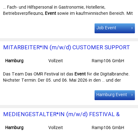
GmbH
Niederlassung
… Fach- und Hilfspersonal in Gastronomie, Hotellerie,
Stuttgart
Betriebsverpflegung,
Event
sowie im kaufmännischen Bereich. Mit
Niederlassungen in Berlin, Frankfurt, … im kaufmännischen Bereich.
Mit Niederlassungen in Berlin, Frankfurt,
Hamburg
, Hannover,
Job Event
Mannheim und Stuttgart ist die power people GmbH bundesweit …
Dein Leben steckt voller Abenteuer, und der
Job
als Aushilfe bei
power people ermöglicht dir, in verschiedene Bereiche …
MITARBEITER*IN (m/w/d) CUSTOMER SUPPORT
Hamburg
Vollzeit
Ramp106 GmbH
Das Team Das OMR Festival ist das
Event
für die Digitalbranche.
Nächster Termin: Der 05. und 06. Mai 2026 in den … und der
Betrieb des Hamburger Fernsehturms (gemeinsam mit der Messe
Hamburg
und Home United). Weitere Informationen unter
Hamburg Event
www.omr.com. … praxisnahe Leitfäden zu den wichtigsten Online
Marketing Kanälen. Das OMR jobs & HR Team kümmert sich um
alle Aktivitäten rund um die Themen Recruiting …
MEDIENGESTALTER*IN (m/w/d) FESTIVAL &
EVENTS
Hamburg
Vollzeit
Ramp106 GmbH