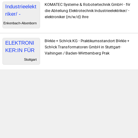
KOMATEC Systeme & Robotertechnik GmbH - für
Industrieelekt
Engineering
die Abteilung Elektrotechnik Industrieelektriker/ -
riker/ -
Operations
elektroniker (m/w/d) Ihre
elektroniker
Enkenbach-Alsenborn
Bürkle + Schöck KG - Praktikumsstandort Bürkle +
ELEKTRONI
Schöck Transformatoren GmbH in Stuttgart-
KER:IN FÜR
Vaihingen / Baden-Württemberg Prak
MASCHINEN
Stuttgart
UND
ANTRIEBSTE
CHNIK