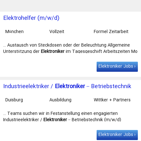
Elektrohelfer (m/w/d)
München
Vollzeit
Formel Zeitarbeit
GmbH
… Austausch von Steckdosen oder der Beleuchtung Allgemeine
Unterstützung der
Elektroniker
im Tagesgeschäft Arbeitszeiten Mo
- Do von 7 - 16:30 und Fr von 7 - 13:20 …
Elektroniker Jobs
Industrieelektriker /
Elektroniker
– Betriebstechnik
(m/w/d)
Duisburg
Ausbildung
Wittker + Partners
GmbH Krefeld
… Teams suchen wir in Festanstellung einen engagierten
Industrieelektriker /
Elektroniker
– Betriebstechnik (m/w/d)
Arbeitsort: Duisburg Das bieten wir Ihnen …
Elektroniker Jobs