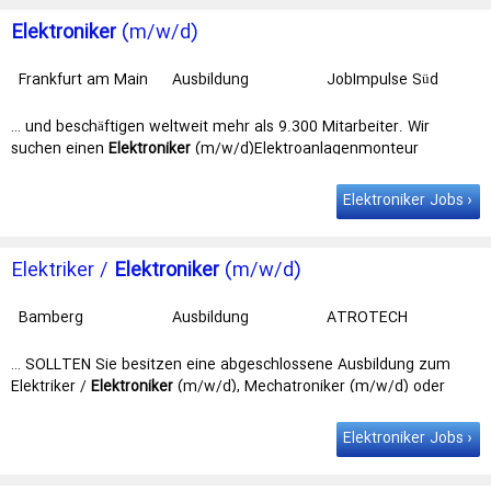
Elektroniker
(m/w/d)
Frankfurt am Main
Ausbildung
JobImpulse Süd
GmbH Mainz
… und beschäftigen weltweit mehr als 9.300 Mitarbeiter. Wir
suchen einen
Elektroniker
(m/w/d)Elektroanlagenmonteur
(m/w/d) oder Fachkraft Elektro (m/w/d) für …
Elektroniker Jobs
Elektriker /
Elektroniker
(m/w/d)
Bamberg
Ausbildung
ATROTECH
Elektrotechnik
GmbH
… SOLLTEN Sie besitzen eine abgeschlossene Ausbildung zum
Elektriker /
Elektroniker
(m/w/d), Mechatroniker (m/w/d) oder
vergleichbar? Idealerweise bringen Sie …
Elektroniker Jobs