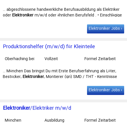
München
GmbH
… abgeschlossene handwerkliche Berufsausbildung als Elektriker
oder
Elektroniker
m/w/d oder ähnlichen Berufsfeld . • Einschlägige
Berufserfahrung in der …
Elektroniker Jobs
Produktionshelfer (m/w/d) für Kleinteile
Oberhaching bei
Vollzeit
Formel Zeitarbeit
München
GmbH
… München Das bringst Du mit Erste Berufserfahrung als Löter,
Bestücker,
Elektroniker
, Montierer (gn) SMD / THT - Kenntnisse
wünschenswert Hohes …
Elektroniker Jobs
Elektroniker
/Elektriker m/w/d
München
Ausbildung
Formel Zeitarbeit
GmbH