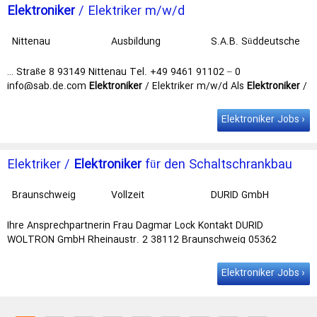
Elektroniker
/ Elektriker m/w/d
Nittenau
Ausbildung
S.A.B. Süddeutsche
Anlagenbau GmbH
… Straße 8 93149 Nittenau Tel. +49 9461 91102 – 0
info@sab.de.com
Elektroniker
/ Elektriker m/w/d Als
Elektroniker
/
Elektriker arbeitest du …
Elektroniker Jobs
Elektriker /
Elektroniker
für den Schaltschrankbau
(m/w/d)
Braunschweig
Vollzeit
DURID GmbH
Ihre Ansprechpartnerin Frau Dagmar Lock Kontakt DURID
WOLTRON GmbH Rheinaustr. 2 38112 Braunschweig 05362
50998-0 bewerbung@durid.de…
Elektroniker Jobs