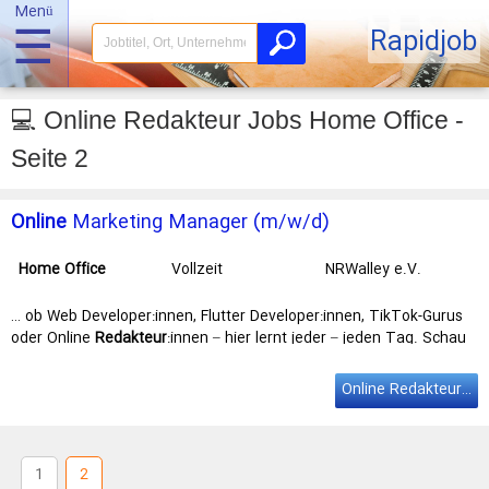
Menü
☰
Rapidjob
💻 Online Redakteur Jobs Home Office -
Seite 2
Online
Marketing Manager (m/w/d)
Home
Office
Vollzeit
NRWalley e.V.
… ob Web Developer:innen, Flutter Developer:innen, TikTok-Gurus
oder Online
Redakteur
:innen – hier lernt jeder – jeden Tag. Schau
mit uns über den Tellerrand! … SIND DEINE AUFGABEN Du
implementierst als Hauptverantwortliche:r für unser
Online
Online Redakteur Jobs Home
Marketing neue Prozesse und baust Strukturen auf, um den Weg
für mehr … dem über jede (verrückte) Idee gesprochen wird.
Kostenloses Fahrrad und
Office
-Massage, Mitarbeiterrabatte,
regelmäßige Team-Events und Urban Sports …
1
2