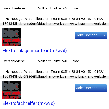
verschiedene
Vollzeit/Teilzeit/Au
biac
Arbeitsorte
sbildung
Personalservice
GmbH
… Homepage Personalberater- Team 0351/ 88 84 90 - 52 | 0162/
1308343| job.
dresden
@biac-handwerk.de | www.biac-handwerk.de
Nicht das Richtige für Sie? Wir … Sie stehen bei uns im Mittelpunk!
Elektroniker
für Energie- und Gebäudetechnik (all genders) Vollzeit
Jobs Dresden
oder Teilzeit Wir … Nicht das Richtige für Sie? Wir haben noch viele
weitere tolle
Jobs
im Handwerk z.B.: Bauelektriker (m/w/d),
Elektroniker für Geräte & Systeme …
Elektroanlagenmonteur (m/w/d)
verschiedene
Vollzeit/Teilzeit/Au
biac
Arbeitsorte
sbildung
Personalservice
GmbH
… Homepage Personalberater- Team 0351/ 88 84 90 - 52 | 0162/
1308343| job.
dresden
@biac-handwerk.de | www.biac-handwerk.de
Nicht das Richtige für Sie? Wir … viele weitere tolle Jobs im
Handwerk z.B.: Elektroinstallateur (m/w/d),
Elektroniker
für Geräte
Jobs Dresden
& Systeme (m/w/d), Industrieelektriker (m/w/d) und vieles … Nicht
das Richtige für Sie? Wir haben noch viele weitere tolle
Jobs
im
Handwerk z.B.: Elektroinstallateur (m/w/d), Elektroniker für Geräte
Elektrofachhelfer (m/w/d)
& …