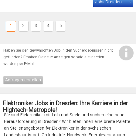
bieten jede Menge Chancen und Entfaltungsspielraum.
Jobs Dresden
Elektroniker
(m/w/d) in Radeburg Worauf Du Dich bei diesem
Kunden freuen kannst: … zu den erfolgreichsten
Personaldienstleistern Deutschlands. Wir haben
Jobs
in vielen
renommierten Industrieunternehmen und damit jede Menge
1
2
3
4
5
Chancen …
Haben Sie den gewünschten Job in den Suchergebnissen nicht
gefunden? Erhalten Sie neue Anzeigen sobald sie inseriert
wurden per E-Mail.
Anfragen erstellen
Elektroniker Jobs in Dresden: Ihre Karriere in der
Hightech-Metropole!
Sie sind Elektroniker mit Leib und Seele und suchen eine neue
Herausforderung in Dresden? Wir bieten Ihnen eine breite Palette
an Stellenangeboten für Elektroniker in der sächsischen
Landeshauptstadt. Ob Industrie, Handwerk, Energieversorgung