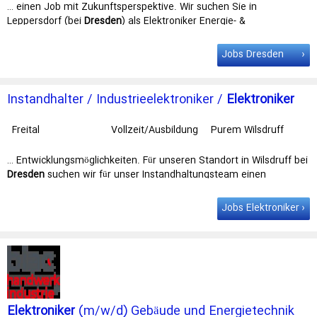
GmbH & Co. KGaA
… einen Job mit Zukunftsperspektive. Wir suchen Sie in
Leppersdorf (bei
Dresden
) als Elektroniker Energie- &
Gebäudetechnik (m/w/d). Ihre Rolle Gemeinsam … mit
Zukunftsperspektive. Wir suchen Sie in Leppersdorf (bei Dresden)
Jobs Dresden
als
Elektroniker
Energie- & Gebäudetechnik (m/w/d). Ihre Rolle
Gemeinsam mit Ihren Kollegen …
Instandhalter / Industrieelektroniker /
Elektroniker
(m/w/d)
Freital
Vollzeit/Ausbildung
Purem Wilsdruff
GmbH
… Entwicklungsmöglichkeiten. Für unseren Standort in Wilsdruff bei
Dresden
suchen wir für unser Instandhaltungsteam einen
Industrieelektroniker / … suchen wir für unser Instandhaltungsteam
einen Industrieelektroniker /
elektroniker
(m/w/d). Sie
Jobs Elektroniker
übernehmen Verantwortung für die: Sicherstellung der …
Elektroniker
(m/w/d) Gebäude und Energietechnik