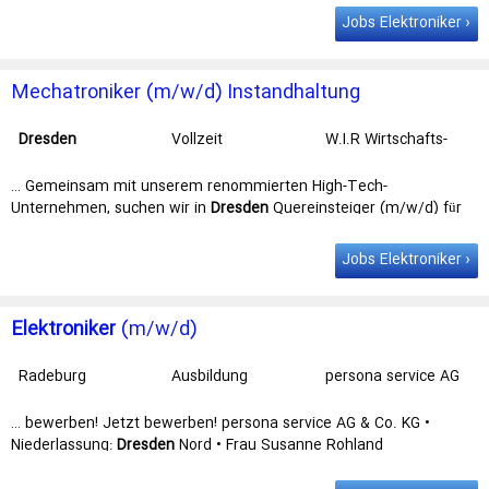
(Elektrohandwerk) Erfahrung in der …
Jobs Elektroniker
Mechatroniker (m/w/d) Instandhaltung
Halbleiterbranche
Dresden
Vollzeit
W.I.R Wirtschafts-
und Industrie
Reserve GmbH
… Gemeinsam mit unserem renommierten High-Tech-
Unternehmen, suchen wir in
Dresden
Quereinsteiger (m/w/d) für
die Instandhaltung in der Halbleiterbranche / … an
Automatisierungssystemen Sie bringen mit Facharbeiterabschluss
Jobs Elektroniker
zum
Elektroniker
/ zur Elektronikerin (m/w/d, Mechatroniker /
Mechatronikerin (m/w/d, … und sind mit über 40 Jahren Erfahrung
der kompetente Partner bei der jobsuche. Durch unser regionales
Elektroniker
(m/w/d)
Netzwerk zu den renommiertesten …
Radeburg
Ausbildung
persona service AG
& Co. KG •
Niederlassung:
… bewerben! Jetzt bewerben! persona service AG & Co. KG •
Dresden
Nord
Niederlassung:
Dresden
Nord • Frau Susanne Rohland
Königsbrücker Str. 61 • 01099
Dresden
• … Pläne auch nehmen, wir