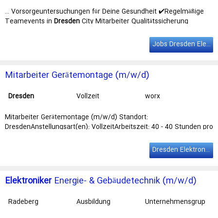
sbildung
Personalmanagem
ent GmbH
… Vorsorgeuntersuchungen für Deine Gesundheit ✔️Regelmäßige
Teamevents in
Dresden
City Mitarbeiter Qualitätssicherung
(m/w/d) Standort: … der Branche. Dein Profil Du bringst eine
abgeschlossene Berufsausbildung (
Elektroniker
(m/w/d),
Jobs Dresden Elektroniker
Gerätebauer (m/w/d), Mechatroniker (m/w/d) o.ä.) mit Du hast ein
… als strategischer Personalexperte im Silicon Saxony. Wir haben
Jobs
, die dich begeistern. Innovativ, flexibel und zukunftsorientiert.
Mitarbeiter Gerätemontage (m/w/d)
Mit …
Dresden
Vollzeit
worx
Personalmanagem
ent GmbH
Mitarbeiter Gerätemontage (m/w/d) Standort:
DresdenAnstellungsart(en): VollzeitArbeitszeit: 40 - 40 Stunden pro
Woche Zweck … Erfahrung bei der Montage von Komponenten
technische Ausbikdung (
Elektroniker
(m/w/d) , Elektriker (m/w/d)
Dresden Elektroniker
etc.wünschenswert Persönliche Anforderungen …
Elektroniker
Energie- & Gebäudetechnik (m/w/d)
Radeberg
Ausbildung
Unternehmensgrup
pe Theo Müller