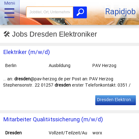
Menü
☰
Rapidjob
🛠️ Jobs Dresden Elektroniker
Elektriker (m/w/d)
Berlin
Ausbildung
PAV Herzog
… an:
dresden
@pav-herzog.de per Post an: PAV Herzog
Stephensonstr. 22 01257
dresden
erster Telefonkontakt: 0351 /
218 681 53 Kontaktformular auf unserer … Inspektionsrundgänge
Ihr Profil: Abgeschlossene Berufsausbildung als
Elektroniker
/
Dresden Elektroniker
Elektriker Wünschenswert Kenntnis KNX, Automation,
Gebäudeleittechnik … Die PAV Herzog ist Ihr bundesweiter Partner
auf Augenhöhe in den Bereichen jobsuche und Jobwechsel -
Mitarbeiter Qualitätssicherung (m/w/d)
kompetent, respektvoll und zuverlässig. Wir …
Dresden
Vollzeit/Teilzeit/Au
worx