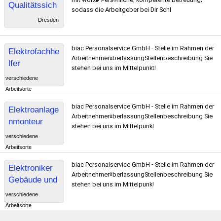
mit worx✔️Persönliche, kompetente Betreuung,
Qualitätssich
sodass die Arbeitgeber bei Dir Schl
erung
Dresden
biac Personalservice GmbH - Stelle im Rahmen der
Elektrofachhe
ArbeitnehmerüberlassungStellenbeschreibung Sie
lfer
stehen bei uns im Mittelpunkt!
verschiedene
Arbeitsorte
biac Personalservice GmbH - Stelle im Rahmen der
Elektroanlage
ArbeitnehmerüberlassungStellenbeschreibung Sie
nmonteur
stehen bei uns im Mittelpunk!
verschiedene
Arbeitsorte
biac Personalservice GmbH - Stelle im Rahmen der
Elektroniker
ArbeitnehmerüberlassungStellenbeschreibung Sie
Gebäude und
stehen bei uns im Mittelpunk!
Energietechni
verschiedene
k
Arbeitsorte