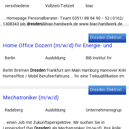
verschiedene
Vollzeit/Teilzeit
biac
Arbeitsorte
Personalservice
GmbH
… Homepage Personalberater- Team 0351/ 88 84 90 – 52 | 0162/
1308343 job.
dresden
@biac-handwerk.de www.biac-handwerk.de
Nicht das Richtige für Sie? Wir … viele weitere tolle Jobs im
Handwerk z.B.:Elektroinstallateur (m/w/d),
Elektroniker
für Geräte
Dresden Elektroniker
& Systeme (m/w/d), Industrieelektriker (m/w/d) und vieles … Nicht
Home Office Dozent (m/w/d) für Energie- und
das Richtige für Sie? Wir haben noch viele weitere tolle
Jobs
im
Gebäudetechnik
Handwerk z.B.:Elektroinstallateur (m/w/d), Elektroniker für Geräte
Berlin
Ausbildung
IBB Institut für
& …
Berufliche Bildung
Berlin Bremen
Dresden
Frankfurt am Main Hamburg Hannover Köln
Homeoffice / Mobil Berufserfahrung … für eine Teilqualifikation im
Bereich Energie- und Gebäudetechnik für
Elektroniker
:innen. Das
erwartet Sie bei uns Vermittlung von Themen wie z.B.: …
Dresden Elektroniker
Mechatroniker (m/w/d)
Radeberg
Ausbildung
Unternehmensgrup
pe Theo Müller
GmbH & Co. KGaA
… einen Job mit Zukunftsperspektive. Wir suchen Sie in
Leppersdorf (bei
Dresden
) als Mechatroniker (m/w/d). Ihre Rolle