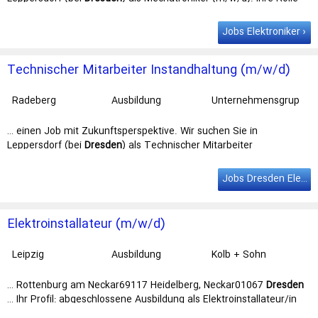
Die Produktpalette der … technische Berufsausbildung,
beispielsweise als Mechatroniker (m/w/d),
Elektroniker
(m/w/d)
Jobs Elektroniker
oder vergleichbar erfolgreich abgeschlossen. Berufseinsteiger sind
…
Technischer Mitarbeiter Instandhaltung (m/w/d)
Radeberg
Ausbildung
Unternehmensgrup
pe Theo Müller
GmbH & Co. KGaA
… einen Job mit Zukunftsperspektive. Wir suchen Sie in
Leppersdorf (bei
Dresden
) als Technischer Mitarbeiter
Instandhaltung (m/w/d). Ihre Rolle In dieser … beispielsweise als
Mechaniker (m/w/d), Mechatroniker (m/w/d),
Elektroniker
Jobs Dresden Elektroniker
(m/w/d) oder ein technisches Studium erfolgreich abgeschlossen,
im In- …
Elektroinstallateur (m/w/d)
Leipzig
Ausbildung
Kolb + Sohn
Personaldienstleist
ungen GmbH
… Rottenburg am Neckar69117 Heidelberg, Neckar01067
Dresden
… Ihr Profil: abgeschlossene Ausbildung als Elektroinstallateur/in
(m/w/d),
Elektroniker
/in (m/w/d) oder ähnlicher Bereich