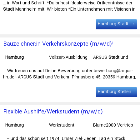
Velten/Berlin
… in Wort und Schrift. *Du bringst idealerweise Ortkenntnisse der
Stadt
Mannheim mit. Wir bieten *Ein Unternehmen mit Visionen in
der Werbebranche … in rund 20 deutschen Städten, darunter die
Metropolen Berlin,
Hamburg
, Köln und München. Deine Aufgaben
Hamburg Stadt
*Du übernimmst allgemeine …
Bauzeichner:in Verkehrskonzepte (m/w/d)!
Hamburg
Vollzeit/Ausbildung
ARGUS
Stadt
und
Verkehr mbB
… Wir freuen uns auf Deine Bewerbung unter bewerbung@argus-
hh.de ! ARGUS
Stadt
und Verkehr, Pinnasberg 45, 20359 Hamburg,
bewerbung@argus-hh.de … Wir verändern
Hamburg
– mach mit!
Für unseren Fachbereich Verkehrskonzepte suchen wir Dich als …
Hamburg Stellenangebote
Flexible Aushilfe/Werkstudent (m/w/d)
Hamburg
Werkstudent
Blume2000 Vertrieb
… – und das schon seit 1974. Unser Ziel: Jeden Tag ein Stück