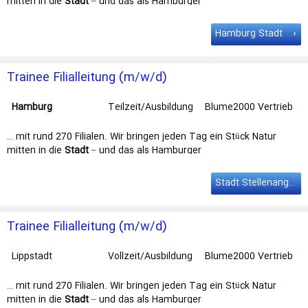
mitten in die
Stadt
– und das als Hamburger
Traditionsunternehmen schon seit 1974. Du strebst … Wir bringen
jeden Tag ein Stück Natur mitten in die Stadt – und das als
Hamburg Stadt
Hamburger Traditionsunternehmen schon seit 1974. Du strebst
eine Karriere als …
Trainee Filialleitung (m/w/d)
Hamburg
Teilzeit/Ausbildung
Blume2000 Vertrieb
… mit rund 270 Filialen. Wir bringen jeden Tag ein Stück Natur
mitten in die
Stadt
– und das als Hamburger
Traditionsunternehmen schon seit 1974. Du strebst … Wir bringen
jeden Tag ein Stück Natur mitten in die Stadt – und das als
Stadt Stellenangebote
Hamburger Traditionsunternehmen schon seit 1974. Du strebst
eine Karriere als …
Trainee Filialleitung (m/w/d)
Lippstadt
Vollzeit/Ausbildung
Blume2000 Vertrieb
… mit rund 270 Filialen. Wir bringen jeden Tag ein Stück Natur
mitten in die
Stadt
– und das als Hamburger