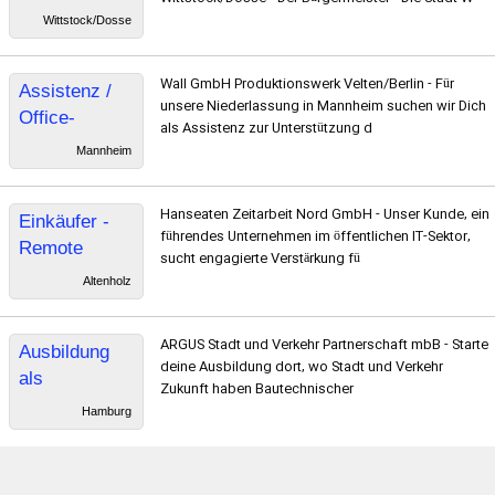
Wittstock/Dosse
Wall GmbH Produktionswerk Velten/Berlin - Für
Assistenz /
unsere Niederlassung in Mannheim suchen wir Dich
Office-
als Assistenz zur Unterstützung d
Management
Mannheim
Hanseaten Zeitarbeit Nord GmbH - Unser Kunde, ein
Einkäufer -
führendes Unternehmen im öffentlichen IT-Sektor,
Remote
sucht engagierte Verstärkung fü
Altenholz
ARGUS Stadt und Verkehr Partnerschaft mbB - Starte
Ausbildung
deine Ausbildung dort, wo Stadt und Verkehr
als
Zukunft haben Bautechnischer
bautechnisch
Hamburg
er
Konstrukteur