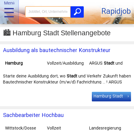
Menü
☰
Rapidjob
🏙️ Hamburg Stadt Stellenangebote
Ausbildung als bautechnischer Konstrukteur
(m/w/d)
Hamburg
Vollzeit/Ausbildung
ARGUS
Stadt
und
Verkehr
Partnerschaft mbB
Starte deine Ausbildung dort, wo
Stadt
und Verkehr Zukunft haben
Bautechnischer Konstrukteur (m/w/d) Fachrichtung … ! ARGUS
Stadt und Verkehr Frau Sarah Jilg Pinnasberg 45, 20359
Hamburg
Telefon: +49 (40) 309 709 - 0bewerbung@argus-hh.de Art der
Hamburg Stadt
Stelle: …
Sachbearbeiter Hochbau
Wittstock/Dosse
Vollzeit
Landesregierung