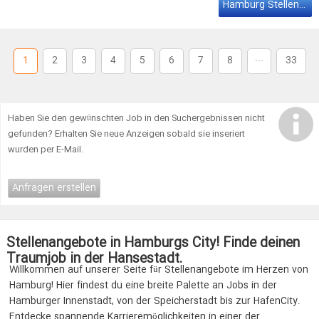
suchen wir zum sofortigen Einstieg einen VOLLJURISTEN (M/W/D)
Hamburg Stellenangebote
Die GARBE …
...
1
2
3
4
5
6
7
8
33
Haben Sie den gewünschten Job in den Suchergebnissen nicht
gefunden? Erhalten Sie neue Anzeigen sobald sie inseriert
wurden per E-Mail.
Anfragen erstellen
Stellenangebote in Hamburgs City! Finde deinen
Traumjob in der Hansestadt.
Willkommen auf unserer Seite für Stellenangebote im Herzen von
Hamburg! Hier findest du eine breite Palette an Jobs in der
Hamburger Innenstadt, von der Speicherstadt bis zur HafenCity.
Entdecke spannende Karrieremöglichkeiten in einer der