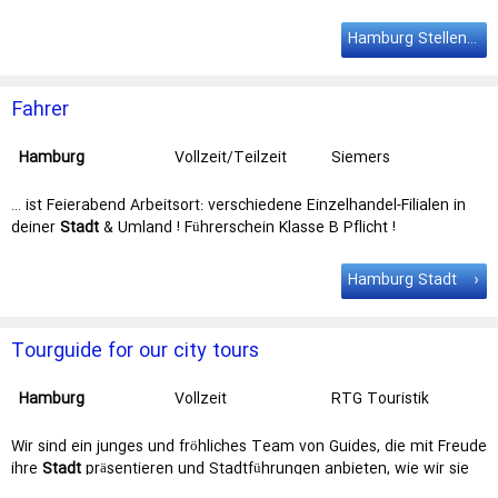
Traditionsunternehmen schon seit 1974. Du strebst … Wir bringen
jeden Tag ein Stück Natur mitten in die Stadt – und das als
Hamburg Stellenangebote
Hamburger Traditionsunternehmen schon seit 1974. Du strebst
eine Karriere als …
Fahrer
Hamburg
Vollzeit/Teilzeit
Siemers
Spezialisten GmbH
… ist Feierabend Arbeitsort: verschiedene Einzelhandel-Filialen in
deiner
Stadt
& Umland ! Führerschein Klasse B Pflicht !
Voraussetzungen: Wir setzen … (MDE) Abholen und Zurückbringen
des Inventurteams vom Hbf
Hamburg
Bestandsaufnahme von
Hamburg Stadt
Warenbeständen Arbeitszeiten: 3 - 5 Tage / Woche …
Tourguide for our city tours
Hamburg
Vollzeit
RTG Touristik
Foster, Kusnir GbR
Wir sind ein junges und fröhliches Team von Guides, die mit Freude
ihre
Stadt
präsentieren und Stadtführungen anbieten, wie wir sie
selber gerne als … aus deutschsprachigen Quellen zu beziehen. Du