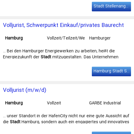
lebst schon länger in
Hamburg
und hast eine intensive Beziehung
Stadt Stellenangebote
zur Stadt. Idealerweise bist du schon …
Volljurist, Schwerpunkt Einkauf/privates Baurecht
(w-m-d)
Hamburg
Vollzeit/Teilzeit/We
Hamburger
rkvertrag
Energiewerke
GmbH
… Bei den Hamburger Energiewerken zu arbeiten, heißt die
Energiezukunft der
Stadt
mitzugestalten. Das Unternehmen
versorgt mehr als 168.000 Kunden der … Einkauf/privates
Baurecht (w-m-d) unbefristet, Teilzeit/Vollzeit
Hamburg
Komme
Hamburg Stadt Stellenangebote
an Bord und werde ein aktiver Teil der Energiewende! Bei den …
Volljurist (m/w/d)
Hamburg
Vollzeit
GARBE Industrial
Real Estate GmbH
… unser Standort in der HafenCity nicht nur eine gute Aussicht auf
die
Stadt
Hamburg, sondern auch ein engagiertes und innovatives
Team. Versmannstraße … Für unseren Hauptstandort in
Hamburg