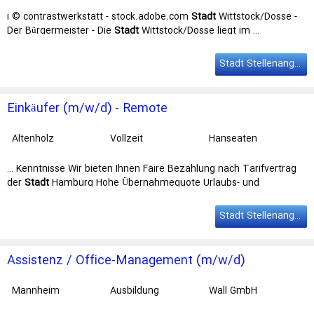
Brandenburg
i © contrastwerkstatt - stock.adobe.com
Stadt
Wittstock/Dosse -
Der Bürgermeister - Die
Stadt
Wittstock/Dosse liegt im …
Autobahnanbindung gewährleisten kurze Wege zu den
Ballungszentren Berlin,
Hamburg
und Rostock. Die Stadt
Stadt Stellenangebote
Wittstock/Dosse beabsichtigt im Bauamt die Stelle …
Einkäufer (m/w/d) - Remote
Altenholz
Vollzeit
Hanseaten
Zeitarbeit Nord
GmbH
… Kenntnisse Wir bieten Ihnen Faire Bezahlung nach Tarifvertrag
der
Stadt
Hamburg Hohe Übernahmequote Urlaubs- und
Weihnachtsgeld HVV ProfiTicket … Kenntnisse Wir bieten Ihnen
Faire Bezahlung nach Tarifvertrag der Stadt
Hamburg
Hohe
Stadt Stellenangebote
Übernahmequote Urlaubs- und Weihnachtsgeld HVV ProfiTicket
Familiäres …
Assistenz / Office-Management (m/w/d)
Mannheim
Ausbildung
Wall GmbH
Produktionswerk