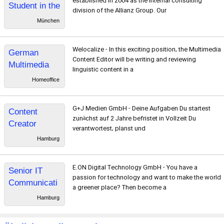
established in 2004 as the internal consulting
Student in the
division of the Allianz Group. Our
area of
München
Distribution &
Life
Welocalize - In this exciting position, the Multimedia
German
Consulting
Content Editor will be writing and reviewing
Multimedia
within Allianz
linguistic content in a
Content
Consulting
Homeoffice
Editor
(Remote -
G+J Medien GmbH - Deine Aufgaben Du startest
Content
Europe)
zunächst auf 2 Jahre befristet in Vollzeit Du
Creator
verantwortest, planst und
Living &
Hamburg
Interieur
E.ON Digital Technology GmbH - You have a
Senior IT
passion for technology and want to make the world
Communicati
a greener place? Then become a
ons Manager
Hamburg