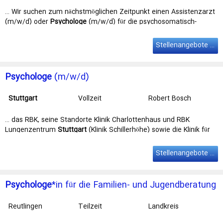
Krankenhaus GmbH
… Wir suchen zum nächstmöglichen Zeitpunkt einen Assistenzarzt
(m/w/d) oder
Psychologe
(m/w/d) für die psychosomatisch-
psychotherapeutische Tagesklinik. … das RBK, seine Standorte
Klinik Charlottenhaus und RBK Lungenzentrum
Stuttgart
(Klinik
Stellenangebote Stuttgart Psychologe
Schillerhöhe) sowie die Klinik für Geriatrische Rehabilitation im …
Psychologe
(m/w/d)
Stuttgart
Vollzeit
Robert Bosch
Krankenhaus GmbH
… das RBK, seine Standorte Klinik Charlottenhaus und RBK
Lungenzentrum
Stuttgart
(Klinik Schillerhöhe) sowie die Klinik für
Geriatrische Rehabilitation im …
Stellenangebote Psychologe
Psychologe
*in für die Familien- und Jugendberatung
Ermstal
Reutlingen
Teilzeit
Landkreis
Reutlingen