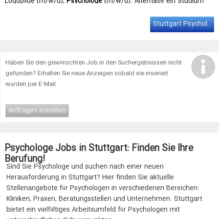
Logopäde (m/w/d),
Psychologe
(m/w/d). Alternativ ein Studium
z.B. in Sozialpädagogik, Soziale Arbeit, … Lauffen (74348 Lauffen
am Neckar) Einsatzorte: Steinheim an der Murr,
Stuttgart
-Nord,
Stuttgart Psychologe
Stuttgart
-Ost, Ingersheim, Korntal-Münchingen, Kornwestheim, …
Haben Sie den gewünschten Job in den Suchergebnissen nicht
gefunden? Erhalten Sie neue Anzeigen sobald sie inseriert
wurden per E-Mail.
Anfragen erstellen
Psychologe Jobs in Stuttgart: Finden Sie Ihre
Berufung!
Sind Sie Psychologe und suchen nach einer neuen
Herausforderung in Stuttgart? Hier finden Sie aktuelle
Stellenangebote für Psychologen in verschiedenen Bereichen:
Kliniken, Praxen, Beratungsstellen und Unternehmen. Stuttgart
bietet ein vielfältiges Arbeitsumfeld für Psychologen mit