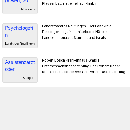
(m/w/d; 30-
Klausenbach ist eine Fachklinik im
50%)
Nordrach
Landratsamtes Reutlingen - Der Landkreis
Psychologe*i
Reutlingen liegt in unmittelbarer Nähe zur
n
Landeshauptstadt Stuttgart und ist als
Landkreis Reutlingen
Robert Bosch Krankenhaus GmbH -
Assistenzarzt
Unternehmensbeschreibung Das Robert-Bosch-
oder
Krankenhaus ist ein von der Robert Bosch Stiftung
Psychologe
Stuttgart
für die
psychosomati
sch-
psychotherap
eutische
Tagesklinik