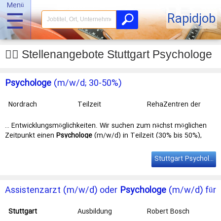
Menü
☰
Rapidjob
👩‍⚕️ Stellenangebote Stuttgart Psychologe
Psychologe
(m/w/d; 30-50%)
Nordrach
Teilzeit
RehaZentren der
Deutschen
Rentenversicherung
… Entwicklungsmöglichkeiten. Wir suchen zum nächst möglichen
Baden-
Zeitpunkt einen
Psychologe
(m/w/d) in Teilzeit (30% bis 50%),
Württemberg,
vorerst befristet für 2 Jahre Wir …
Stuttgart
Stuttgart Psychologe
Assistenzarzt (m/w/d) oder
Psychologe
(m/w/d) für
die psychosomatisch-psychotherapeutische
Tagesklinik
Stuttgart
Ausbildung
Robert Bosch