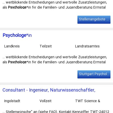
… weitblickende Entscheidungen und wertvolle Zusatzleistungen,
als
Psychologe
*in für die Familien- und Jugendberatung Ermstal
DAS GESTALTEN SIE: … Der Landkreis Reutlingen liegt in
unmittelbarer Nähe zur Landeshauptstadt
Stuttgart
und ist als
Stellenangebote Psychologe
wirtschaftlich wie landschaftlich vielfältige Gegend Teil des …
Psychologe
*in
Landkreis
Teilzeit
Landratsamtes
Reutlingen
Reutlingen
… weitblickende Entscheidungen und wertvolle Zusatzleistungen,
als
Psychologe
*in für die Familien- und Jugendberatung Ermstal
DAS GESTALTEN SIE: … Der Landkreis Reutlingen liegt in
unmittelbarer Nähe zur Landeshauptstadt
Stuttgart
und ist als
Stuttgart Psychologe
wirtschaftlich wie landschaftlich vielfältige Gegend Teil des …
Consultant - Ingenieur, Naturwissenschaftler,
Informatiker,
Psychologe
(m/w/d)
Ingolstadt
Vollzeit
TWT Science &
Innovation
… Stellenwünsche“ an (siehe FAQ). Kontakt Kennziffer TWT-24012