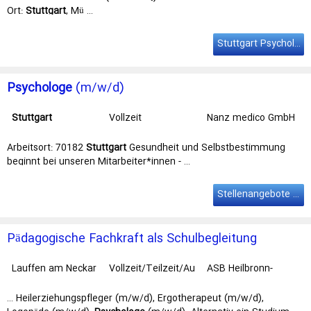
Ort:
Stuttgart
, Mü …
Stuttgart Psychologe
Psychologe
(m/w/d)
Stuttgart
Vollzeit
Nanz medico GmbH
& Co. KG
Arbeitsort: 70182
Stuttgart
Gesundheit und Selbstbestimmung
beginnt bei unseren Mitarbeiter*innen - …
Stellenangebote Stuttgart
Pädagogische Fachkraft als Schulbegleitung
(m/w/d) nach §35a
Lauffen am Neckar
Vollzeit/Teilzeit/Au
ASB Heilbronn-
sbildung/Minijob
Franken
… Heilerziehungspfleger (m/w/d), Ergotherapeut (m/w/d),