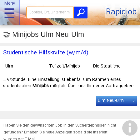
Menü
☰
Rapidjob
🤝 Minijobs Ulm Neu-Ulm
Studentische Hilfskräfte (w/m/d)
Ulm
Teilzeit/Minijob
Die Staatliche
Vermögens- und
Hochbauverwaltung
… €/Stunde. Eine Einstellung ist ebenfalls im Rahmen eines
Baden-
studentischen
Minijobs
möglich. Über uns Ihr neuer Auftraggeber:
Württemberg
die Skyline Baden-Württembergs. … Amt
Ulm
| max. 19
Stunden/Woche | Standort ist
Ulm
| Bewerbungsschluss:
Ulm Neu-Ulm
10.03.2024 …
Haben Sie den gewünschten Job in den Suchergebnissen nicht
gefunden? Erhalten Sie neue Anzeigen sobald sie inseriert
wurden per E-Mail.