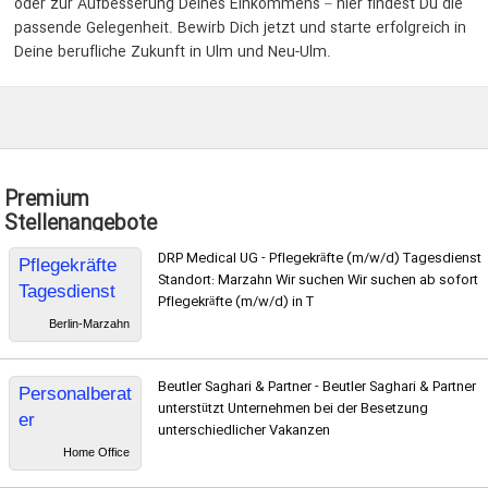
oder zur Aufbesserung Deines Einkommens – hier findest Du die
passende Gelegenheit. Bewirb Dich jetzt und starte erfolgreich in
Deine berufliche Zukunft in Ulm und Neu-Ulm.
Premium
Stellenangebote
DRP Medical UG - Pflegekräfte (m/w/d) Tagesdienst
Pflegekräfte
Standort: Marzahn Wir suchen Wir suchen ab sofort
Tagesdienst
Pflegekräfte (m/w/d) in T
Berlin-Marzahn
Beutler Saghari & Partner - Beutler Saghari & Partner
Personalberat
unterstützt Unternehmen bei der Besetzung
er
unterschiedlicher Vakanzen
Homeoffice
Home Office
(450 €