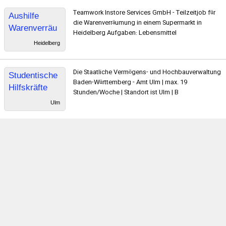
Minijob) auch
Teamwork Instore Services GmbH - Teilzeitjob für
Aushilfe
Quereinsteige
die Warenverräumung in einem Supermarkt in
Warenverräu
r!
Heidelberg Aufgaben: Lebensmittel
mung Teilzeit
Heidelberg
abends
Die Staatliche Vermögens- und Hochbauverwaltung
Studentische
Baden-Württemberg - Amt Ulm | max. 19
Hilfskräfte
Stunden/Woche | Standort ist Ulm | B
Ulm