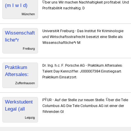
Über uns Wir machen Nachhaltigkeit profitabel. Und
(m I w I d)
Profitabilität nachhaltig. D
Compliance
München
Universität Freiburg - Das Institut für Kriminologie
Wissenschaft
und Wirtschaftsstrafrecht besetzt eine Stelle als
liche*r
Wissenschaftliche*r M
Mitarbeiter*in
Freiburg
für die
Gebiete
Dr. Ing. h.c. F. Porsche AG - Praktikum Aftersales:
Praktikum
Strafrecht
Talent Day Kennziffer: J000007384 Einstiegsart:
Aftersales:
bzw.
Praktikum Einsatzort:
Talent Day
Kriminologie
Zuffenhausen
PŸUR - Auf der Stelle zur neuen Stelle. Über die Tele
Werkstudent
Columbus AG Die Tele Columbus AG ist einer der
Legal (all
führenden Gl
genders)
Leipzig