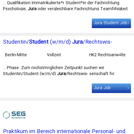
… Qualifikation Immatrikulierte*r Student*in der Fachrichtung
Psychologie,
Jura
oder vergleichbare Fachrichtung Teamfähigkeit
und … der psychologischen Leistungsdiagnostik Qualifikation
Immatrikulierte*r
Student
*in der Fachrichtung Psychologie, Jura
Jura Student Job
oder vergleichbare Fachrichtung …
Studentin/
Student
(w/m/d)
Jura
/Rechtswis-
senschaft für langfristige Unterstützung
Berlin-Mitte
Vollzeit
HK2 Rechtsanwälte
… Phase. Zum nächstmöglichen Zeitpunkt suchen wir
Studentin/Student (w/m/d)
Jura
/Rechtswis- senschaft für
langfristige Unterstützung Deine Aufgaben Du … begleiten wir in
jeder Phase. Zum nächstmöglichen Zeitpunkt suchen wir
Jura Job
Studentin/
Student
(w/m/d) Jura/Rechtswis- senschaft für
langfristige …
Praktikum im Bereich internationale Personal- und