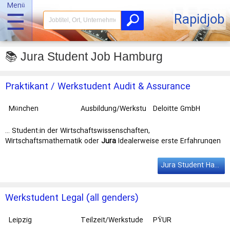
Menü
☰
Rapidjob
📚 Jura Student Job Hamburg
Praktikant / Werkstudent Audit & Assurance
Financial Services - Sustainability (m/w/d)
München
Ausbildung/Werkstu
Deloitte GmbH
dent
… Student:in der Wirtschaftswissenschaften,
Wirtschaftsmathematik oder
Jura
Idealerweise erste Erfahrungen
in der Finanzdienstleistungsbranche oder … und vieles mehr bietet
Bereichsübergreifendes Networking im Deloitte
Student
Network
Jura Student Hamburg
mit exklusiven Vorträgen und regelmäßigem Austausch beim …
Sustainability (m/w/d). Standorte: Berlin, Düsseldorf, Frankfurt
(Main),
Hamburg
, München und Stuttgart. Dein Impact: Als
Werkstudent Legal (all genders)
Praktikant / Werkstudent …
Leipzig
Teilzeit/Werkstude
PŸUR