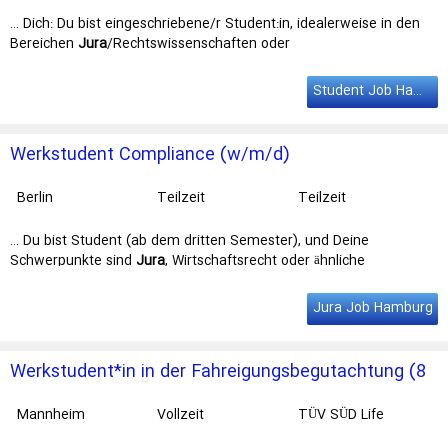
nt
… Dich: Du bist eingeschriebene/r Student:in, idealerweise in den
Bereichen
Jura
/Rechtswissenschaften oder
Wirtschaftswissenschaften. Du bringst eine … Termin suchen wir
im Einsatzgebiet Leipzig eine:n engagierte:n WerkStudent Legal
Student Job Hamburg
(all genders) Befristet (10-20 h/Woche) und in Teilzeit. Wir bieten
… ihren Hauptsitz in Berlin sowie Niederlassungen in Leipzig,
Unterföhring,
Hamburg
, Ratingen und Chemnitz. Suchst Du einen
Werkstudent Compliance (w/m/d)
innovativen Arbeitgeber in einem …
Berlin
Teilzeit
Teilzeit
… Du bist Student (ab dem dritten Semester), und Deine
Schwerpunkte sind
Jura
, Wirtschaftsrecht oder ähnliche
Studiengänge. Solltest Du schon … erreicht man nur dort, wo man
sich gut fühlt! Das zeichnet Sie aus Du bist
Student
(ab dem
Jura Job Hamburg
dritten Semester), und Deine Schwerpunkte sind Jura, …
Werkstudent*in in der Fahreigungsbegutachtung (8
Stunden/Woche)
Mannheim
Vollzeit
TÜV SÜD Life
Service GmbH