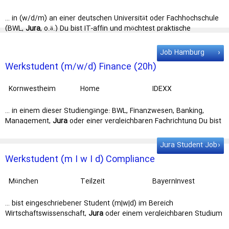
… in (w/d/m) an einer deutschen Universität oder Fachhochschule
(BWL,
Jura
, o.ä.) Du bist IT-affin und möchtest praktische
Erfahrungen in der … und wertest diese aus Das solltest Du
mitbringen Du bist eingeschriebener
Student
: in (w/d/m) an einer
Job Hamburg
deutschen Universität oder Fachhochschule (BWL, …
Werkstudent (m/w/d) Finance (20h)
Kornwestheim
Home
IDEXX
Office/Werkstudent
… in einem dieser Studiengänge: BWL, Finanzwesen, Banking,
Management,
Jura
oder einer vergleichbaren Fachrichtung Du bist
20 Stunden in der Woche … Prozessverbesserung Was du zum
Erfolg benötigst: Du bist eingeschriebener
Student
(m/w/d),
Jura Student Job
beispielsweise in einem dieser Studiengänge: BWL, Finanzwesen, …
Werkstudent (m I w I d) Compliance
direkt auf der deutschen Homepage bewerben:
http://idexx.wd1.myworkdayjobs.com/de-
München
Teilzeit
BayernInvest
DE/IDEXX/
job
/Kornwestheim-Germany/Werkstudent--m-w-d--
Kapitalverwaltungs
Finance--20h …
gesellschaft mbH
… bist eingeschriebener Student (m|w|d) im Bereich
Wirtschaftswissenschaft,
Jura
oder einem vergleichbaren Studium
Du hast bereits erste Praxiserfahrungen, … und Dokumentation