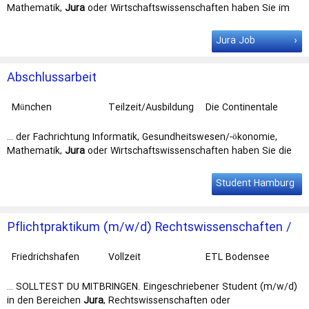
Mathematik,
Jura
oder Wirtschaftswissenschaften haben Sie im
Continentale … und Mannheimer – drei starke Marken, ein
Verbund. Was Sie erwartet Als
Student
der Fachrichtung
Jura Job
Informatik, Gesundheitswesen/-ökonomie, Mathematik, Jura …
Abschlussarbeit
München
Teilzeit/Ausbildung
Die Continentale
… der Fachrichtung Informatik, Gesundheitswesen/-ökonomie,
Mathematik,
Jura
oder Wirtschaftswissenschaften haben Sie die
Möglichkeit, Ihre … und Mannheimer – drei starke Marken, ein
Verbund. Was Sie erwartet Als
Student
der Fachrichtung
Student Hamburg
Informatik, Gesundheitswesen/-ökonomie, Mathematik, Jura …
Pflichtpraktikum (m/w/d) Rechtswissenschaften /
Wirtschaftsrecht
Friedrichshafen
Vollzeit
ETL Bodensee
Gruppe
… SOLLTEST DU MITBRINGEN. Eingeschriebener Student (m/w/d)
in den Bereichen
Jura
, Rechtswissenschaften oder