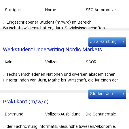
Organisationsentwicklung sowie Global Mobility ab
Mitte August 2024
Stuttgart
Home
SEG Automotive
Weilimdorf
Office/Praktikum/W
Germany GmbH
erkstudent
… Eingeschriebener Student (m/w/d) im Bereich
Wirtschaftswissenschaften,
Jura
, Sozialwissenschaften,
Pädagogik, Psychologie oder vergleichbare … HR-Prozess Was du
für eine Zukunft bei uns mitbringst Eingeschriebener
Student
Jura Hamburg
(m/w/d) im Bereich Wirtschaftswissenschaften, Jura,
Werkstudent Underwriting Nordic Markets
Sozialwissenschaften, …
Köln
Vollzeit
SCOR
… sechs verschiedenen Nationen und diversen akademischen
Hintergründen von
Jura
, Mathe bis Wirtschaft, die für einen der
weltweit führenden … Die Wochenarbeitszeit beträgt zwischen 8
und 12 Stunden. Du bist
Student
*in der
Student Job
Wirtschaftswissenschaften, Mathematik oder ähnliche …
Praktikant (m/w/d)
Dortmund
Vollzeit/Ausbildung
Die Continentale
/Praktikum
… der Fachrichtung Informatik, Gesundheitswesen/-ökonomie,