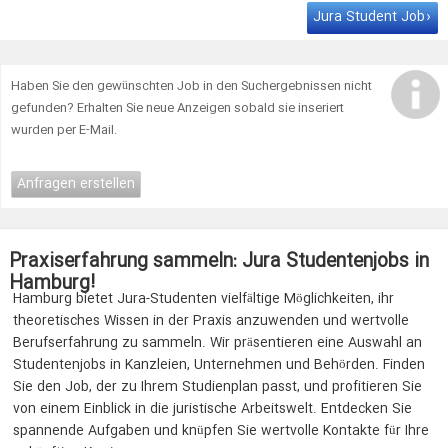
von Sanktionen Dein Profil Du bist eingeschriebener
Student
Jura Student Job
(m|w|d) im Bereich Wirtschaftswissenschaft, Jura oder einem
vergleichbaren … Studium Du hast bereits erste Praxiserfahrungen,
z.B. im Rahmen von Nebenjobs oder Praktika, gesammelt
Haben Sie den gewünschten Job in den Suchergebnissen nicht
Selbständiges, gewissenhaftes und …
gefunden? Erhalten Sie neue Anzeigen sobald sie inseriert
wurden per E-Mail.
Anfragen erstellen
Praxiserfahrung sammeln: Jura Studentenjobs in
Hamburg!
Hamburg bietet Jura-Studenten vielfältige Möglichkeiten, ihr
theoretisches Wissen in der Praxis anzuwenden und wertvolle
Berufserfahrung zu sammeln. Wir präsentieren eine Auswahl an
Studentenjobs in Kanzleien, Unternehmen und Behörden. Finden
Sie den Job, der zu Ihrem Studienplan passt, und profitieren Sie
von einem Einblick in die juristische Arbeitswelt. Entdecken Sie
spannende Aufgaben und knüpfen Sie wertvolle Kontakte für Ihre