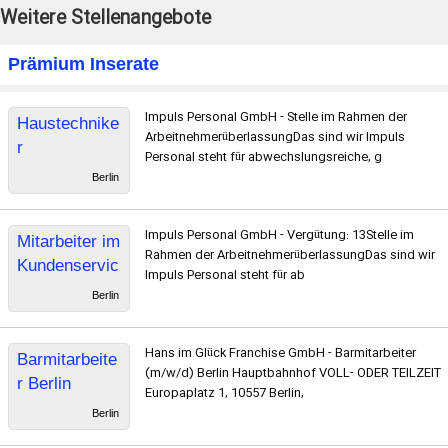
Weitere Stellenangebote
Prämium Inserate
Impuls Personal GmbH - Stelle im Rahmen der
Haustechnike
ArbeitnehmerüberlassungDas sind wir Impuls
r
Personal steht für abwechslungsreiche, g
Berlin
Impuls Personal GmbH - Vergütung: 13Stelle im
Mitarbeiter im
Rahmen der ArbeitnehmerüberlassungDas sind wir
Kundenservic
Impuls Personal steht für ab
e auf
Berlin
Werkstudente
n-Basis
Hans im Glück Franchise GmbH - Barmitarbeiter
Barmitarbeite
(m/w/d) Berlin Hauptbahnhof VOLL- ODER TEILZEIT
r Berlin
Europaplatz 1, 10557 Berlin,
Hauptbahnhof
Berlin