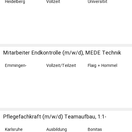
Heidelberg
Vollzeit
Universität
Heidelberg
Mitarbeiter Endkontrolle (m/w/d), MEDE Technik
GmbH in Emmingen
Emmingen-
Vollzeit/Teilzeit
Flaig + Hommel
Liptingen
GmbH
Pflegefachkraft (m/w/d) Teamaufbau, 1:1-
Versorgung
Karlsruhe
Ausbildung
Bonitas