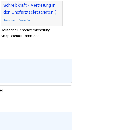
Schreibkraft / Vertretung in
den Chefarztsekretariaten (
m/w/d )
Nordrhein-Westfalen
Deutsche Rentenversicherung
Knappschaft-Bahn-See -
Veröffentlichung:: 21. Oktober 2022
Zukunftsorientiert, dynamisch
wachsend
bH