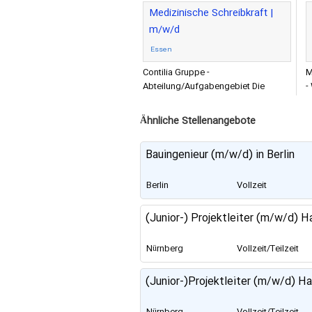
Medizinische Schreibkraft |
m/w/d
Essen
Contilia Gruppe -
M
Abteilung/Aufgabengebiet Die
-
Contilia mit Sitz in Essen betreibt im
S
mittleren Ruhrgebiet Einrichtungen
S
Ähnliche Stellenangebote
des
Bauingenieur (m/w/d) in Berlin
Berlin
Vollzeit
(Junior-) Projektleiter (m/w/d)
Nürnberg
Vollzeit/Teilzeit
(Junior-)Projektleiter (m/w/d) H