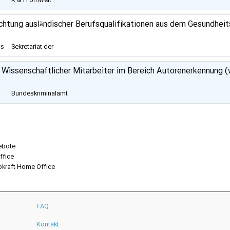
R & H Umwelt
chtung ausländischer Berufsqualifikationen aus dem Gesundheit
us
Sekretariat der
Ständigen Konferenz
der Kultusminister
/ Wissenschaftlicher Mitarbeiter im Bereich Autorenerkennung 
der Länder in der
Bundesrepublik
Bundeskriminalamt
Deutschland
ebote
ffice
bkraft Home Office
FAQ
Kontakt