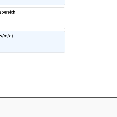
sbereich
(w/m/d)