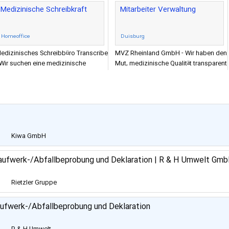
Medizinische Schreibkraft
Mitarbeiter Verwaltung
Homeoffice
Duisburg
edizinisches Schreibbüro Transcribe
MVZ Rheinland GmbH - Wir haben den
 Wir suchen eine medizinische
Mut, medizinische Qualität transparent
chreibkraft (w/m/d) in Teilzeit (20
zu machen. Haben Sie den Mut, mit
tunden wöchentlich) in F
uns die Zukunftz zu
Kiwa GmbH
 Haufwerk-/Abfallbeprobung und Deklaration | R & H Umwelt Gm
Rietzler Gruppe
GmbH
aufwerk-/Abfallbeprobung und Deklaration