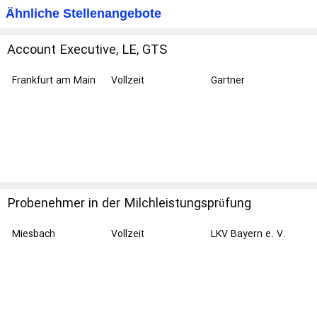
Ähnliche Stellenangebote
Account Executive, LE, GTS
Frankfurt am Main
Vollzeit
Gartner
Probenehmer in der Milchleistungsprüfung
Gemeinde Egling (PLZ 82544) und Umgebung
(m/w/d)
Miesbach
Vollzeit
LKV Bayern e. V.