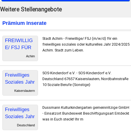
Weitere Stellenangebote
Prämium Inserate
Stadt Achim - Freiwillige/ FSJ (m/w/d) für ein
FREIWILLIG
freiwilliges soziales oder kulturelles Jahr 2024/2025
E/ FSJ FÜR
Achim. Stadt zum Leben.
EIN
Achim
FREIWILLIG
ES
SOS-Kinderdorf e.V. - SOS-Kinderdorf e.V.
Freiwilliges
SOZIALES
Deutschland 67657 Kaiserslautern, Nordbahnstraße
Soziales Jahr
ODER
10 Soziale Berufe (Sonstige)
(FSJ) in der
KULTURELL
Kaiserslautern
teilstationäre
ES JAHR
n Jugendhilfe
2024/2025
Dussmann Kulturkindergarten gemeinnützige GmbH
Freiwilliges
- Einsatzort Bundesweit Beschäftigungsart Entdeckt
Soziales Jahr
was in Euch steckt! Ihr m
FSJ im
Deutschland
Kindergarten