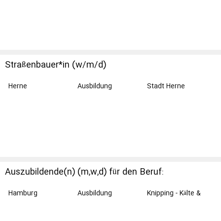
Straßenbauer*in (w/m/d)
Herne
Ausbildung
Stadt Herne
Auszubildende(n) (m,w,d) für den Beruf:
Mechatroniker(in) (m,w,d) für Kältetechnik.
Hamburg
Ausbildung
Knipping - Kälte &
Klimatechnik GmbH