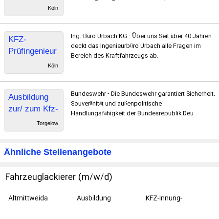
rin / KFZ-
Köln
Mechatronike
r
Ing.-Büro Urbach KG - Über uns Seit über 40 Jahren
KFZ-
deckt das Ingenieurbüro Urbach alle Fragen im
Prüfingenieur
Bereich des Kraftfahrzeugs ab.
e / KFZ-
Köln
Sachverständ
ige gerne
Bundeswehr - Die Bundeswehr garantiert Sicherheit,
Ausbildung
auch zur
Souveränität und außenpolitische
zur/ zum Kfz-
Ausbildung
Handlungsfähigkeit der Bundesrepublik Deu
Mechatronike
Torgelow
rin/Kfz-
Mechatronike
Ähnliche Stellenangebote
r - PKW-
Technik 2024
Fahrzeuglackierer (m/w/d)
Altmittweida
Ausbildung
KFZ-Innung-
Sachsen-West