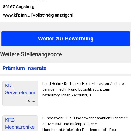
86167 Augsburg
www.kfz-inn... [Vollständig anzeigen]
Weiter zur Bewerbung
Weitere Stellenangebote
Prämium Inserate
Land Berlin - Die Polizei Berlin - Direktion Zentraler
Kfz-
Service - Technik und Logistik sucht zum
Servicetechni
nächstmöglichen Zeitpunkt, u
kerin/Kfz-
Berlin
Servicetechni
ker
Bundeswehr - Die Bundeswehr garantiert Sicherheit,
KFZ-
Souveränität und außenpolitische
Mechatronike
Handlungsfähigkeit der Bundesrepublik Deu