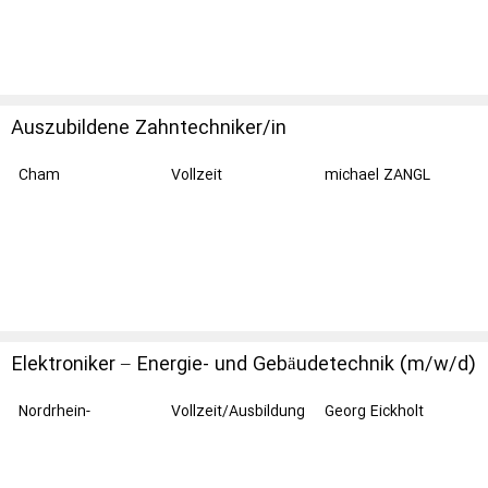
Auszubildene Zahntechniker/in
Cham
Vollzeit
michael ZANGL
zahntechnik-cham
GmbH
Elektroniker – Energie- und Gebäudetechnik (m/w/d)
Nordrhein-
Vollzeit/Ausbildung
Georg Eickholt
Westfalen
/Praktikum
Elektro GmbH