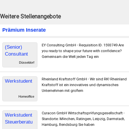
Weitere Stellenangebote
Prämium Inserate
EY Consulting GmbH - Requisition ID: 1593749 Are
(Senior)
you ready to shape your future with confidence?
Consultant
Gemeinsam die Welt jeden Tag ein
Digital
Düsseldorf
Finance
Banking -
Rheinland Kraftstoff GmbH - Wir sind RK! Rheinland
Werkstudent
Consulting
Kraftstoff ist ein innovatives und dynamisches
(Financial
Unternehmen mit großem
Services)
Homeoffice
Curacon GmbH Wirtschaftsprüfungsgesellschaft -
Werkstudent
Standorte: München, Ratingen, Leipzig, Darmstadt,
Steuerberatu
Hamburg, Rendsburg Sie haben
ng