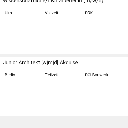
Wissenschaftliche/r Mitarbeiter:in (m/w/d)
Transplantationsimmunologie
Ulm
Vollzeit
DRK-
Blutspendedienst
Baden-
Württemberg -
Hessen
Junior Architekt [w|m|d] Akquise
Vergabemanagement & Marketing
Berlin
Teilzeit
DGI Bauwerk
Gesellschaft von
Architekten mbH