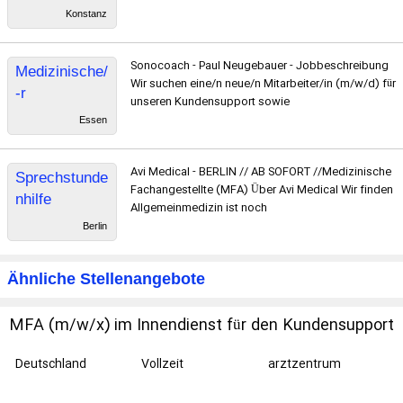
DAS
Konstanz
ARZTSEKRE
TARIAT
Sonocoach - Paul Neugebauer - Jobbeschreibung
Medizinische/
Wir suchen eine/n neue/n Mitarbeiter/in (m/w/d) für
-r
unseren Kundensupport sowie
Fachangestell
Essen
te/-r (MFA) -
Vollzeit
Avi Medical - BERLIN // AB SOFORT //Medizinische
Sprechstunde
Fachangestellte (MFA) Über Avi Medical Wir finden
nhilfe
Allgemeinmedizin ist noch
Berlin
Ähnliche Stellenangebote
MFA (m/w/x) im Innendienst für den Kundensupport
im Bereich Online Services
Deutschland
Vollzeit
arztzentrum