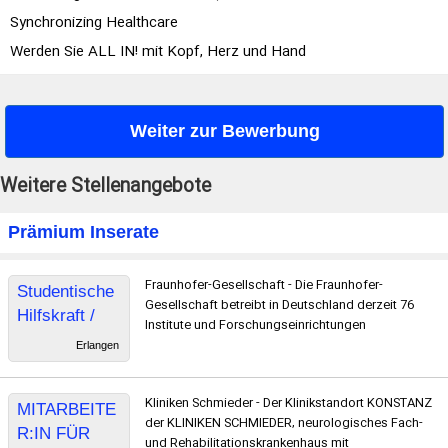
Synchronizing Healthcare
Werden Sie ALL IN! mit Kopf, Herz und Hand
Weiter zur Bewerbung
Weitere Stellenangebote
Prämium Inserate
Fraunhofer-Gesellschaft - Die Fraunhofer-
Studentische
Gesellschaft betreibt in Deutschland derzeit 76
Hilfskraft /
Institute und Forschungseinrichtungen
Praktikant -
Erlangen
Bereich
Medizinische
Kliniken Schmieder - Der Klinikstandort KONSTANZ
MITARBEITE
Bildverarbeitu
der KLINIKEN SCHMIEDER, neurologisches Fach-
R:IN FÜR
ng
und Rehabilitationskrankenhaus mit