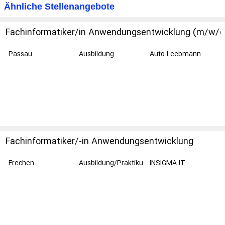
Ähnliche Stellenangebote
e Berufe
Fachinformatiker/in
Anwendungsentwicklung (m/w/d
Passau
Ausbildung
Auto-Leebmann
GmbH
Fachinformatiker/-in Anwendungsentwicklung
(m/w/d)
Frechen
Ausbildung/Praktiku
INSIGMA IT
m
Engineering GmbH