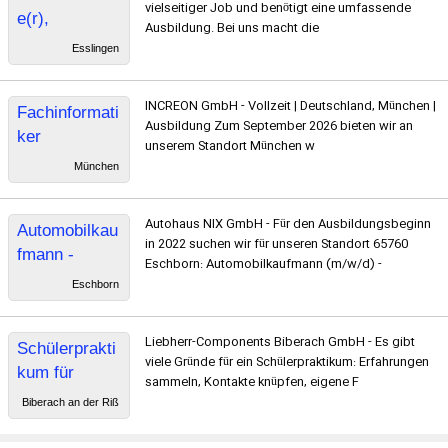
vielseitiger Job und benötigt eine umfassende
e(r),
Ausbildung. Bei uns macht die
Fachrichtung
Esslingen
Fachinformati
ker
INCREON GmbH - Vollzeit | Deutschland, München |
Fachinformati
Anwendungse
Ausbildung Zum September 2026 bieten wir an
ker
ntwicklung
unserem Standort München w
Anwendungse
München
ntwicklung
Autohaus NIX GmbH - Für den Ausbildungsbeginn
Automobilkau
in 2022 suchen wir für unseren Standort 65760
fmann -
Eschborn: Automobilkaufmann (m/w/d) -
01.08.2022
Eschborn
Liebherr-Components Biberach GmbH - Es gibt
Schülerprakti
viele Gründe für ein Schülerpraktikum: Erfahrungen
kum für
sammeln, Kontakte knüpfen, eigene F
technische
Biberach an der Riß
und
kaufmännisch