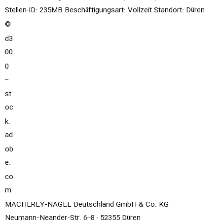
Stellen-ID: 235MB Beschäftigungsart: Vollzeit Standort: Düren
©
d3
00
0
–
st
oc
k.
ad
ob
e.
co
m
MACHEREY‑NAGEL Deutschland GmbH & Co. KG ·
Neumann‑Neander‑Str. 6–8 · 52355 Düren