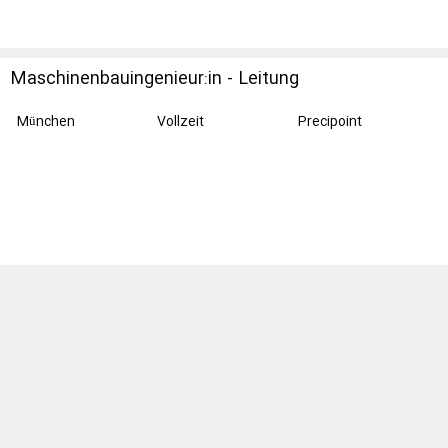
Maschinenbauingenieur:in - Leitung
Produktion(m/w/d)
München
Vollzeit
Precipoint