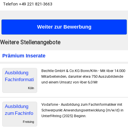
Telefon +49 221 821-3663
Weiter zur Bewerbung
Weitere Stellenangebote
Prämium Inserate
Bechtle GmbH & Co.KG Bonn/Köln - Mit über 14.000
Ausbildung
Mitarbeitenden, darunter etwa 750 Auszubildende
Fachinformati
und einem Umsatz von über 6,0 Mr
ker für
Köln
Anwendungse
ntwicklung
Vodafone - Ausbildung zum Fachinformatiker mit
Ausbildung
(Start 2023)
Schwerpunkt Anwendungsentwicklung (m/w/d) in
zum Fachinfo
Unterföhring (2025) Beginn:
rmatiker mit
Freising
Schwerpunkt