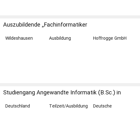
Auszubildende „Fachinformatiker
Anwendungsentwicklung (m/w/d)” Schwerpunkt
Java
Wildeshausen
Ausbildung
Hoffrogge GmbH
Studiengang Angewandte Informatik (B.Sc.) in
Mainz
Deutschland
Teilzeit/Ausbildung
Deutsche
Bundesbank