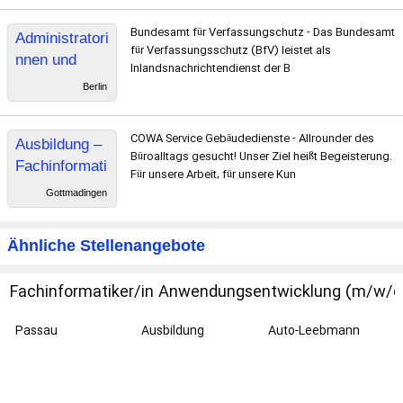
Anwendungse
Bundesamt für Verfassungschutz - Das Bundesamt
Administratori
ntwicklung in
für Verfassungsschutz (BfV) leistet als
nnen und
Unterföhring
Inlandsnachrichtendienst der B
Administrator
(2025)
Berlin
en
COWA Service Gebäudedienste - Allrounder des
Ausbildung –
Büroalltags gesucht! Unser Ziel heißt Begeisterung.
Fachinformati
Für unsere Arbeit, für unsere Kun
ker* für
Gottmadingen
Systemintegr
ation
Ähnliche Stellenangebote
Gottmadingen
Fachinformatiker/in
Anwendungsentwicklung (m/w/d
Passau
Ausbildung
Auto-Leebmann
GmbH