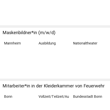
Wiesbaden
Maskenbildner*in (m/w/d)
Mannheim
Ausbildung
Nationaltheater
Mannheim /
Eigenbetrieb der
Stadt Mannheim
Mitarbeiter*in in der Kleiderkammer von Feuerwehr
und Rettungsdienst
Bonn
Vollzeit/Teilzeit/Au
Bundesstadt Bonn
sbildung