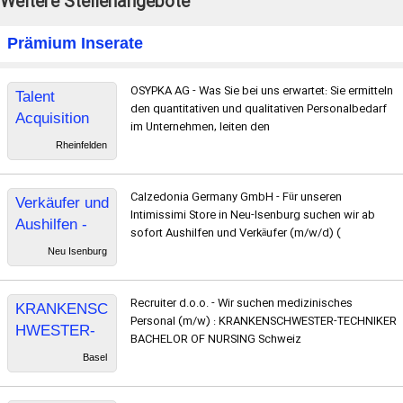
Weitere Stellenangebote
Prämium Inserate
OSYPKA AG - Was Sie bei uns erwartet: Sie ermitteln
Talent
den quantitativen und qualitativen Personalbedarf
Acquisition
im Unternehmen, leiten den
Manager
Rheinfelden
/ Recruiter
Calzedonia Germany GmbH - Für unseren
Verkäufer und
Intimissimi Store in Neu-Isenburg suchen wir ab
Aushilfen -
sofort Aushilfen und Verkäufer (m/w/d) (
INTIMISSIMI
Neu Isenburg
& Calzedonia
Neu-Isenburg
Recruiter d.o.o. - Wir suchen medizinisches
KRANKENSC
Personal (m/w) : KRANKENSCHWESTER-TECHNIKER
HWESTER-
BACHELOR OF NURSING Schweiz
TECHNIKER
Basel