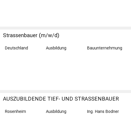
Strassenbauer (m/w/d)
Deutschland
Ausbildung
Bauunternehmung
Karl IMMIG GmbH &
Co. KG
AUSZUBILDENDE TIEF- UND STRASSENBAUER
M/W/D
Rosenheim
Ausbildung
Ing. Hans Bodner
Bau Ges. m.b.H. &
Co. KG