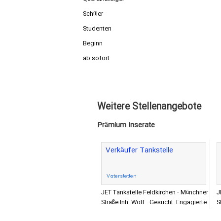
Schüler
Studenten
Beginn
ab sofort
Weitere Stellenangebote
Prämium Inserate
Verkäufer Tankstelle
Vaterstetten
JET Tankstelle Feldkirchen - Münchner
J
Straße Inh. Wolf - Gesucht: Engagierte
S
Service-Profis mit ausgeprägtem Sinn
S