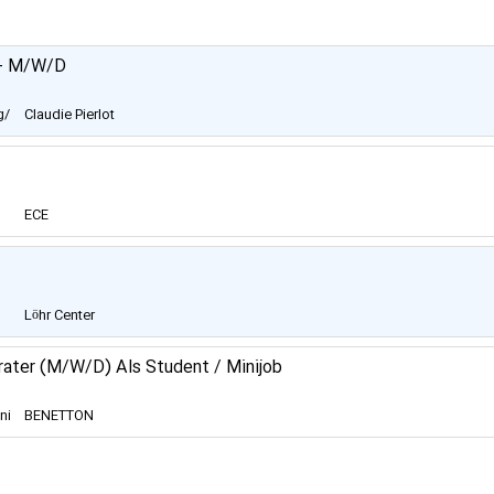
ür Höflichkeit und V
ausgeprägtem Sinn für Hö
rt- M/W/D
g/
Claudie Pierlot
Allemagne
ECE
Projektmanagement
G.m.b.H. & Co. KG
Löhr Center
rater (M/W/D) Als Student / Minijob
ni
BENETTON