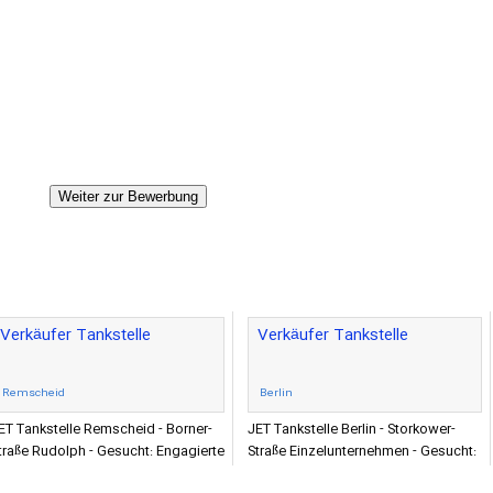
Weiter zur Bewerbung
Verkäufer Tankstelle
Verkäufer Tankstelle
Remscheid
Berlin
ET Tankstelle Remscheid - Borner-
JET Tankstelle Berlin - Storkower-
traße Rudolph - Gesucht: Engagierte
Straße Einzelunternehmen - Gesucht:
ervice-Profis mit ausgeprägtem Sinn
Engagierte Service-Profis mit