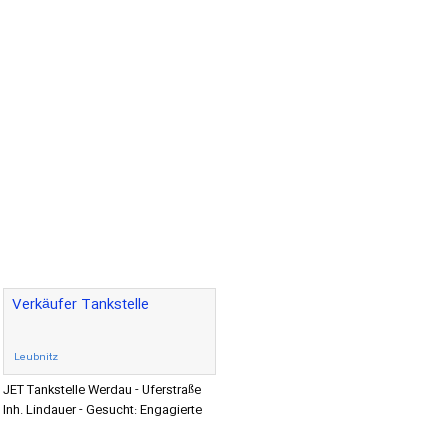
Verkäufer Tankstelle
Leubnitz
JET Tankstelle Werdau - Uferstraße
Inh. Lindauer - Gesucht: Engagierte
Service-Profis mit ausgeprägtem Sinn